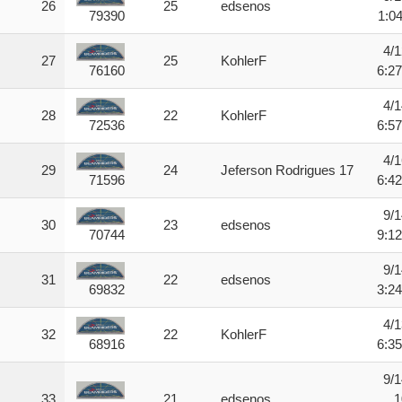
26
25
edsenos
1:0
79390
4/1
27
25
KohlerF
6:2
76160
4/1
28
22
KohlerF
6:5
72536
4/1
29
24
Jeferson Rodrigues 17
6:4
71596
9/1
30
23
edsenos
9:1
70744
9/1
31
22
edsenos
3:2
69832
4/1
32
22
KohlerF
6:3
68916
9/1
33
21
edsenos
1