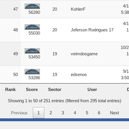
4/1
47
20
KohlerF
5:3
56280
4/1
48
20
Jeferson Rodrigues 17
1
55030
10/2
49
19
veimdosgame
1
53450
9/1
50
19
edsenos
3:5
53286
Rank
Score
Sector
User
Rank
Score
Sector
User
Showing 1 to 50 of 251 entries (filtered from 295 total entries)
Previous
1
2
3
4
5
6
Next