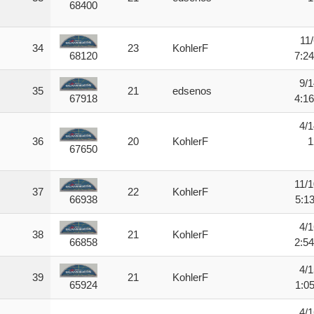
68400
11
34
23
KohlerF
7:2
68120
9/1
35
21
edsenos
4:1
67918
4/1
36
20
KohlerF
1
67650
11/1
37
22
KohlerF
5:1
66938
4/1
38
21
KohlerF
2:5
66858
4/1
39
21
KohlerF
1:0
65924
4/1