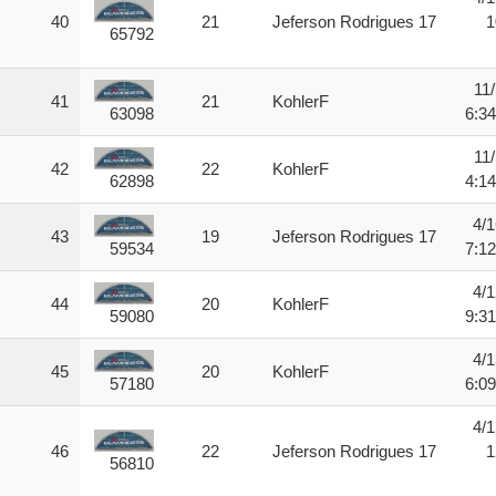
40
21
Jeferson Rodrigues 17
1
65792
11
41
21
KohlerF
6:3
63098
11
42
22
KohlerF
4:1
62898
4/1
43
19
Jeferson Rodrigues 17
7:1
59534
4/1
44
20
KohlerF
9:3
59080
4/1
45
20
KohlerF
6:0
57180
4/1
46
22
Jeferson Rodrigues 17
1
56810