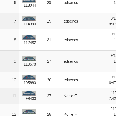
6
29
edsenos
1
118944
9/1
7
29
edsenos
8:0
114390
9/1
8
31
edsenos
1
112482
9/1
9
27
edsenos
1
110578
9/1
10
30
edsenos
6:4
105880
11
11
27
KohlerF
7:4
99400
11
12
28
KohlerF
1