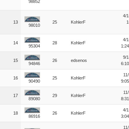
98852
4/1
13
25
KohlerF
1
98010
4/1
14
28
KohlerF
1:2
95304
9/1
15
26
edsenos
6:1
94846
11
16
25
KohlerF
9:0
90490
11
17
29
KohlerF
8:3
89080
4/1
18
26
KohlerF
3:0
86916
11